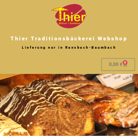
Zum
Inhalt
springen
Thier Traditionsbäckerei Webshop
Lieferung nur in Ransbach-Baumbach
0
Warenk
0,00
€