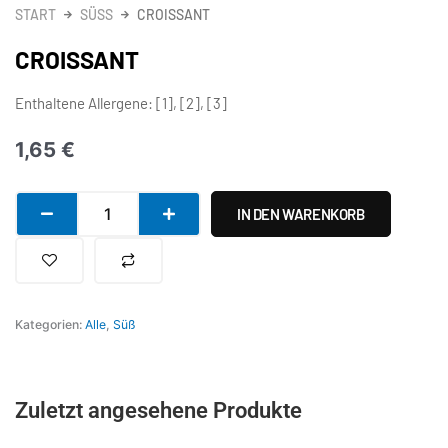
START
SÜSS
CROISSANT
CROISSANT
Enthaltene Allergene: [1], [2], [3]
1,65
€
Croissant
IN DEN WARENKORB
Menge
Kategorien:
Alle
,
Süß
Zuletzt angesehene Produkte