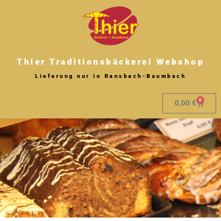
Zum
Inhalt
springen
Thier Traditionsbäckerei Webshop
Lieferung nur in Ransbach-Baumbach
0
Warenk
0,00
€