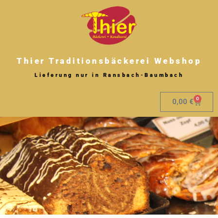
Zum
Inhalt
springen
Thier Traditionsbäckerei Webshop
Lieferung nur in Ransbach-Baumbach
0
Warenk
0,00
€