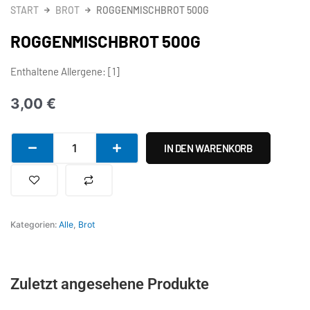
START
BROT
ROGGENMISCHBROT 500G
ROGGENMISCHBROT 500G
Enthaltene Allergene: [1]
3,00
€
Roggenmischbrot
IN DEN WARENKORB
500g
Menge
Kategorien:
Alle
,
Brot
Zuletzt angesehene Produkte