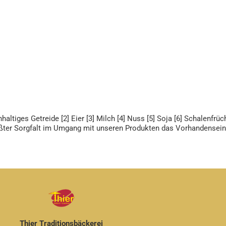
altiges Getreide [2] Eier [3] Milch [4] Nuss [5] Soja [6] Schalenfrü
rößter Sorgfalt im Umgang mit unseren Produkten das Vorhandensein
Thier Traditionsbäckerei